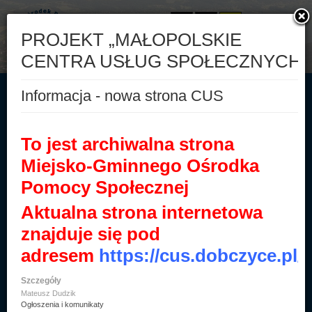
Aa
Aa
Aa
A-
A
A+
Start
500+
Druki
Świadczenia rodzinne
Fundusz alimentacyjny
Kontakt
BIP
Informacje ogólne
Statut i regulaminy
Sprawozdania finansowe