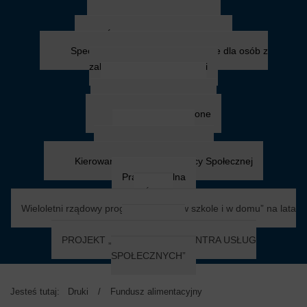
Niepełnosprawni
Zasiłek pielęgnacyjny
Świadczenia pielęgnacyjne
Specjalistyczne Usługi Opiekuńcze dla osób z
zaburzeniami psychicznymi
Sytuacje kryzysowe
Przemoc w rodzinie
Mieszkanie chronione
Chorzy i starsi
Usługi opiekuńcze
Kierowanie do Domu Pomocy Społecznej
Praca socjalna
ŚDS
Wieloletni rządowy program „Posiłek w szkole i w domu” na lata
2024 - 2028
PROJEKT „MAŁOPOLSKIE CENTRA USŁUG
SPOŁECZNYCH”
Jesteś tutaj:
Druki
/
Fundusz alimentacyjny