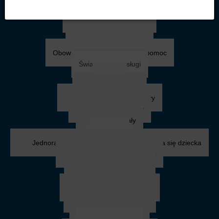
Uzyskanie pomocy
Kto może uzyskać pomoc
Tryb udzielania pomocy
Wymagane dokumenty
Obowiązki ubiegających się o pomoc
Świadczenia i usługi
Zasiłki
Zasiłek celowy
Specjalny zasiłek celowy
Zasiłek okresowy
Zasiłek stały
Rodzina
Jednorazowa zapomoga z tytułu urodzenia się dziecka
Zasiłek rodzinny i dodatki
Stypendium szkolne
Zasiłek szkolny
Fundusz alimentacyjny
Karta Dużej Rodziny
Asystent rodziny