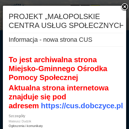
Aa
Aa
Aa
A-
A
A+
Start
500+
Druki
Świadczenia rodzinne
Fundusz alimentacyjny
Kontakt
BIP
Informacje ogólne
Statut i regulaminy
Sprawozdania finansowe