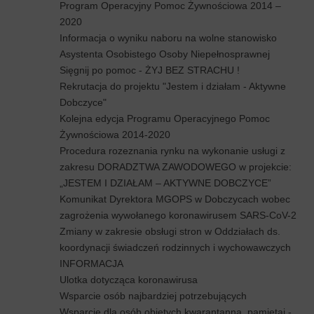
Program Operacyjny Pomoc Żywnościowa 2014 –
2020
Informacja o wyniku naboru na wolne stanowisko
Asystenta Osobistego Osoby Niepełnosprawnej
Sięgnij po pomoc - ŻYJ BEZ STRACHU !
Rekrutacja do projektu "Jestem i działam - Aktywne
Dobczyce"
Kolejna edycja Programu Operacyjnego Pomoc
Żywnościowa 2014-2020
Procedura rozeznania rynku na wykonanie usługi z
zakresu DORADZTWA ZAWODOWEGO w projekcie:
„JESTEM I DZIAŁAM – AKTYWNE DOBCZYCE”
Komunikat Dyrektora MGOPS w Dobczycach wobec
zagrożenia wywołanego koronawirusem SARS-CoV-2
Zmiany w zakresie obsługi stron w Oddziałach ds.
koordynacji świadczeń rodzinnych i wychowawczych
INFORMACJA
Ulotka dotycząca koronawirusa
Wsparcie osób najbardziej potrzebujących
Wsparcie dla osób objętych kwarantanną, pamiętaj -