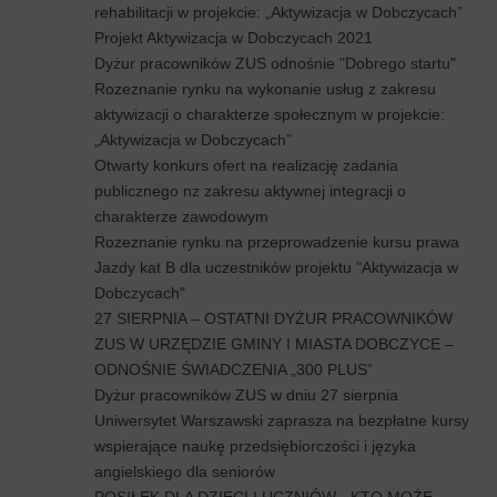
rehabilitacji w projekcie: „Aktywizacja w Dobczycach”
Projekt Aktywizacja w Dobczycach 2021
Dyżur pracowników ZUS odnośnie "Dobrego startu"
Rozeznanie rynku na wykonanie usług z zakresu
aktywizacji o charakterze społecznym w projekcie:
„Aktywizacja w Dobczycach”
Otwarty konkurs ofert na realizację zadania
publicznego nz zakresu aktywnej integracji o
charakterze zawodowym
Rozeznanie rynku na przeprowadzenie kursu prawa
Jazdy kat B dla uczestników projektu "Aktywizacja w
Dobczycach"
27 SIERPNIA – OSTATNI DYŻUR PRACOWNIKÓW
ZUS W URZĘDZIE GMINY I MIASTA DOBCZYCE –
ODNOŚNIE ŚWIADCZENIA „300 PLUS”
Dyżur pracowników ZUS w dniu 27 sierpnia
Uniwersytet Warszawski zaprasza na bezpłatne kursy
wspierające naukę przedsiębiorczości i języka
angielskiego dla seniorów
POSIŁEK DLA DZIECI I UCZNIÓW - KTO MOŻE