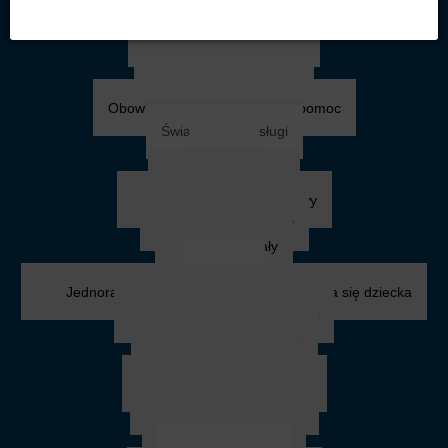
Uzyskanie pomocy
Kto może uzyskać pomoc
Tryb udzielania pomocy
Wymagane dokumenty
Obowiązki ubiegających się o pomoc
Świadczenia i usługi
Zasiłki
Zasiłek celowy
Specjalny zasiłek celowy
Zasiłek okresowy
Zasiłek stały
Rodzina
Jednorazowa zapomoga z tytułu urodzenia się dziecka
Zasiłek rodzinny i dodatki
Stypendium szkolne
Zasiłek szkolny
Fundusz alimentacyjny
Karta Dużej Rodziny
Asystent rodziny