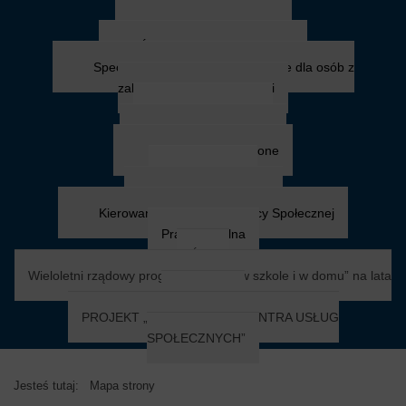
Niepełnosprawni
Zasiłek pielęgnacyjny
Świadczenia pielęgnacyjne
Specjalistyczne Usługi Opiekuńcze dla osób z
zaburzeniami psychicznymi
Sytuacje kryzysowe
Przemoc w rodzinie
Mieszkanie chronione
Chorzy i starsi
Usługi opiekuńcze
Kierowanie do Domu Pomocy Społecznej
Praca socjalna
ŚDS
Wieloletni rządowy program „Posiłek w szkole i w domu” na lata
2024 - 2028
PROJEKT „MAŁOPOLSKIE CENTRA USŁUG
SPOŁECZNYCH”
Jesteś tutaj:
Mapa strony